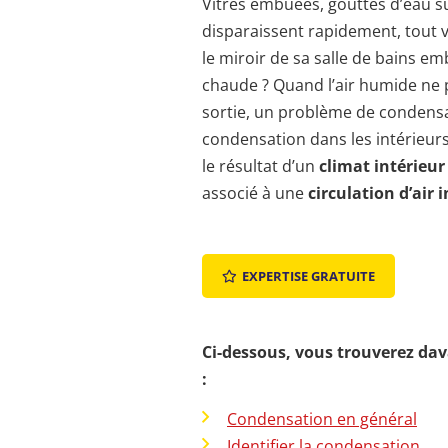
Vitres embuées, gouttes d’eau sur
disparaissent rapidement, tout v
le miroir de sa salle de bains 
chaude ? Quand l’air humide ne p
sortie, un problème de condensa
condensation dans les intérieur
le résultat d’un
climat intérieu
associé à une
circulation d’air 
EXPERTISE GRATUITE
Ci-dessous, vous trouverez da
:
Condensation en général
Identifier la condensation