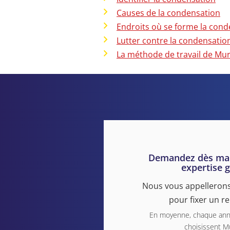
Causes de la condensation
Endroits où se forme la cond
Lutter contre la condensatio
La méthode de travail de Mur
Demandez dès mai
expertise g
Nous vous appellerons
pour fixer un r
En moyenne, chaque anné
choisissent M