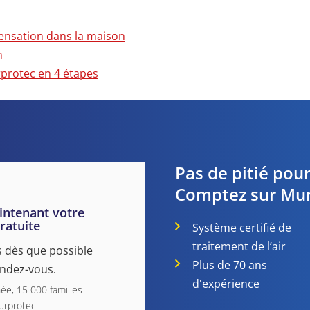
ensation dans la maison
n
protec en 4 étapes
Pas de pitié pour
Comptez sur Mur
ntenant votre
ratuite
Système certifié de
traitement de l’air
 dès que possible
Plus de 70 ans
endez-vous.
d'expérience
e, 15 000 familles
urprotec