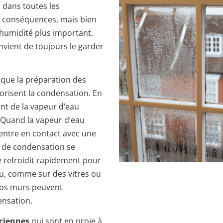
 dans toutes les
de conséquences, mais bien
’humidité plus important.
onvient de toujours le garder
s que la préparation des
avorisent la condensation. En
ent de la vapeur d’eau
 Quand la vapeur d’eau
 entre en contact avec une
n de condensation se
e refroidit rapidement pour
au, comme sur des vitres ou
vos murs peuvent
ensation.
ciennes
qui sont en proie à