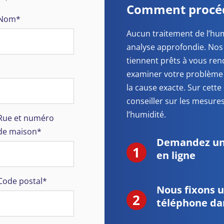
Comment procéd
Nom*
Aucun traitement de l’hum
analyse approfondie. Nos
tiennent prêts à vous rend
examiner votre problème d
la cause exacte. Sur cett
conseiller sur les mesure
l’humidité.
Rue et numéro
de maison*
Demandez une
en ligne
Code postal*
Nous fixons 
téléphone dan