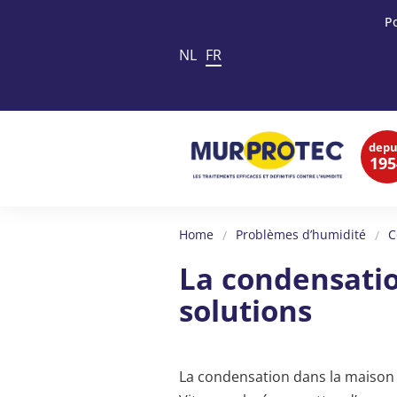
P
NL
FR
depu
195
Home
Problèmes d’humidité
C
La condensation
solutions
La condensation dans la maison